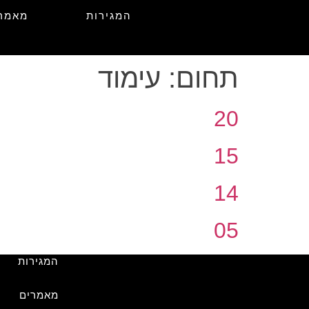
המגירות
מאמר
תחום:
עימוד
20
15
14
05
המגירות
מאמרים