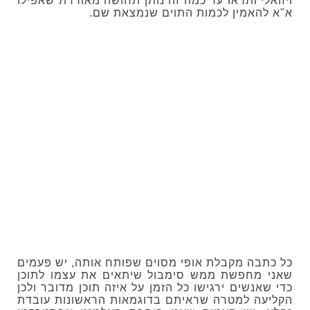
ויזואלי ותראו עד כמה זה נותן תחושה מאוררת שאפילו
א"א להאמין לכמות התוים שנמצאת שם.
כל כתבה מקבלת אופי מסוים שפותח אותה, יש פעמים
שאני מחפשת ממש סימבול שיתאים את עצמו לתוכן
כדי שאנשים ירגישו כל הזמן על איזה תוכן מדובר ולכן
הקליעה למטרה שראיתם בדוגמאות הראשונות עובדת