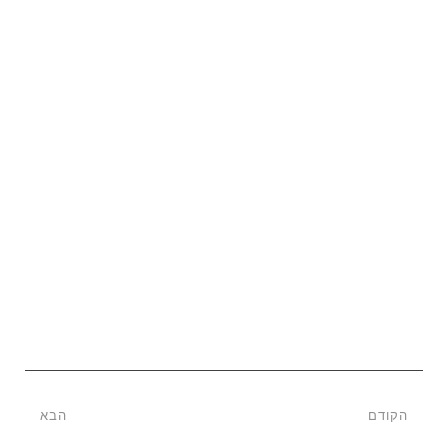
הקודם
הבא
21
19