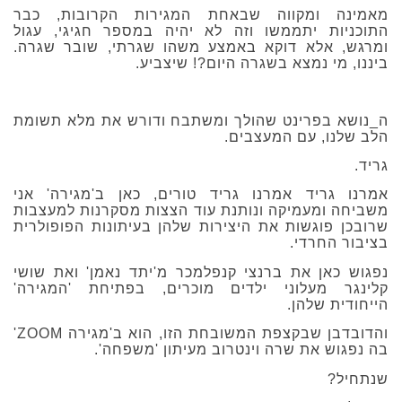
מאמינה ומקווה שבאחת המגירות הקרובות, כבר
התוכניות יתממשו וזה לא יהיה במספר חגיגי, עגול
ומרגש, אלא דוקא באמצע משהו שגרתי, שובר שגרה.
ביננו, מי נמצא בשגרה היום?! שיצביע.
ה_נושא בפרינט שהולך ומשתבח ודורש את מלא תשומת
הלב שלנו, עם המעצבים.
גריד.
אמרנו גריד אמרנו גריד טורים, כאן ב'מגירה' אני
משביחה ומעמיקה ונותנת עוד הצצות מסקרנות למעצבות
שרובכן פוגשות את היצירות שלהן בעיתונות הפופולרית
בציבור החרדי.
נפגוש כאן את ברנצי קנפלמכר מ'יתד נאמן' ואת שושי
קלינגר מעלוני ילדים מוכרים, בפתיחת 'המגירה'
הייחודית שלהן.
והדובדבן שבקצפת המשובחת הזו, הוא ב'מגירה ZOOM'
בה נפגוש את שרה וינטרוב מעיתון 'משפחה'.
שנתחיל?