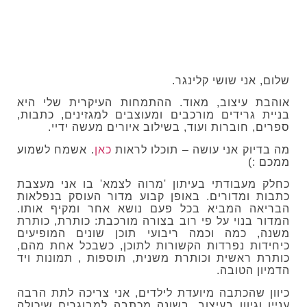
שלום, אני שושי קלינגר.
אוהבת עיצוב, מאוד. ההתמחות העיקרית שלי היא
בניית גרידים מורכבים ומעוצבים למגזינים, כתבות,
ספרים, חוברות ועוד, בשילוב איורים מעשה ידיי.
מה בדיוק אני עושה – תוכלו לראות
כאן
. אשמח לשמוע
ממכם :)
כחלק מעבודתי בעיתון 'מרוה לצמא' בו אני מעצבת
כתבות ומדורים. באופן קבוע מדור העוסק בנפלאות
הבריאה המביא בכל פעם נושא אחר ומקיף אותו.
המדור בנוי על פי רוב בצורה מורכבת: כותרת, כותרת
משנה, כמה וכמה ריבועי תוכן שונים המופיעים
כיחידות נפרדות הקשורות לתוכן, כשבכל אחת מהם,
כותרת ראשית וכותרת משנית, תוספות , תמונות ויד
הדמיון הטובה.
כיוון שהכתבה מיועדת לילדים, אני צריכה לתת הרבה
עניין וגיוון בעיצוב, בשונה מכתבה למבוגרים שיכולה