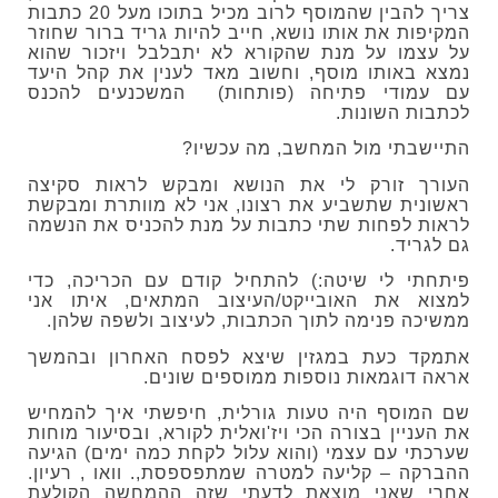
צריך להבין שהמוסף לרוב מכיל בתוכו מעל 20 כתבות
המקיפות את אותו נושא, חייב להיות גריד ברור שחוזר
על עצמו על מנת שהקורא לא יתבלבל ויזכור שהוא
נמצא באותו מוסף, וחשוב מאד לענין את קהל היעד
עם עמודי פתיחה (פותחות) המשכנעים להכנס
לכתבות השונות.
התיישבתי מול המחשב, מה עכשיו?
העורך זורק לי את הנושא ומבקש לראות סקיצה
ראשונית שתשביע את רצונו, אני לא מוותרת ומבקשת
לראות לפחות שתי כתבות על מנת להכניס את הנשמה
גם לגריד.
פיתחתי לי שיטה:) להתחיל קודם עם הכריכה, כדי
למצוא את האובייקט/העיצוב המתאים, איתו אני
ממשיכה פנימה לתוך הכתבות, לעיצוב ולשפה שלהן.
אתמקד כעת במגזין שיצא לפסח האחרון ובהמשך
אראה דוגמאות נוספות ממוספים שונים.
שם המוסף היה טעות גורלית, חיפשתי איך להמחיש
את העניין בצורה הכי ויז'ואלית לקורא, ובסיעור מוחות
שערכתי עם עצמי (והוא עלול לקחת כמה ימים) הגיעה
ההברקה – קליעה למטרה שמתפספסת,. וואו , רעיון.
אחרי שאני מוצאת לדעתי שזה ההמחשה הקולעת