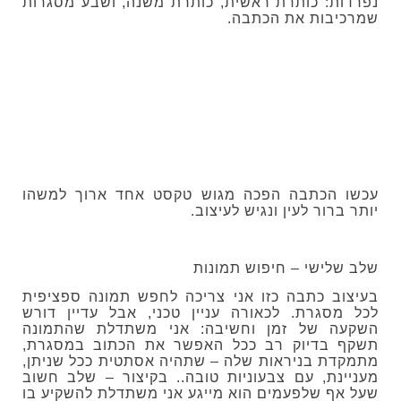
נפרדות: כותרת ראשית, כותרת משנה, ושבע מסגרות
שמרכיבות את הכתבה.
עכשו הכתבה הפכה מגוש טקסט אחד ארוך למשהו
יותר ברור לעין ונגיש לעיצוב.
שלב שלישי – חיפוש תמונות
בעיצוב כתבה כזו אני צריכה לחפש תמונה ספציפית
לכל מסגרת. לכאורה עניין טכני, אבל עדיין דורש
השקעה של זמן וחשיבה: אני משתדלת שהתמונה
תשקף בדיוק רב ככל האפשר את הכתוב במסגרת,
מתמקדת בניראות שלה – שתהיה אסתטית ככל שניתן,
מעניינת, עם צבעוניות טובה.. בקיצור – שלב חשוב
שעל אף שלפעמים הוא מייגע אני משתדלת להשקיע בו