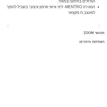
הגדולים בתחום ובמגזר.
ה
מגירה
MENTRO- ליווי אישי ואימון עיצובי בשביל להפוך
שנה- 12 חודש והשנה הזו היו לנו 13 חודשים!!!
למעצב.ת מקצועי
בכל הבלוגים למיניהם אחריהם אני עוקבת, ציון של שנה הוא מאורע
מרגש,
שמנסים לחגוג אותו במשהו מיוחד. גם אותי זה בהחלט מפעים
לחשוב על זה שכבר שנה שלמה הפלטפורמה הזו מתפקדת,
קיימת וצוברת תאוצה גוברת. בד”כ לרגל האירוע בוחנים נראות
מפגשי ZOOM
מותאמת משהו שיביע את הנושא וגם מחלקים מתנות…
השתתפו והחכימו
קרא עוד