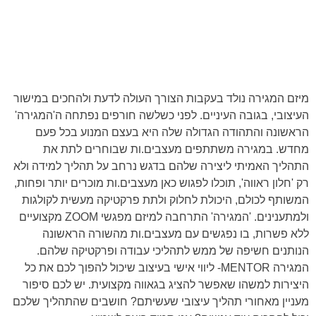
מיזם ה
מגירה
נולד בעקבות הצורך העולה לדעת ולהחכים במישור
העיצובי, בגובה העיניים. לפני כשלשה חורפים נפתחה ה'ה
מגירה
'
הראשונה והתהודה הגדולה שלה היא בעצם המנוע בכל פעם
מחדש. ב
מגירה
משתתפים מעצבים.ות שבוחרים לתת את
התהליך האמיתי ליצירה שלהם בדגש נרחב על תהליך למידה ולא
רק 'חלון ראווה', תוכלו לפגוש כאן מעצבים.ות מוכרים יותר ופחות,
המשותף לכולם, היכולת לחלוק ולתת פרקטיקה מעשית לקולגות
ולמתענינים. 'ה
מגירה
' התרחבה למיזם מפגשי ZOOM מקצועיים
ללא פשרות, בו נפגשים עם מעצבים.ות מהשורה הראשונה
הנותנים חשיפה של ממש לתהליכי עבודה ופרקטיקה שלהם.
ה
מגירה
MENTOR- ליווי אישי בעיצוב שיכול להפוך לכם את כל
היצירות למשהו שאפשר להציג בגאווה מקצועית. יש לכם סיפור
מעניין מאחורי תהליך עיצובי שעשיתם? חושבים שהתהליך שלכם