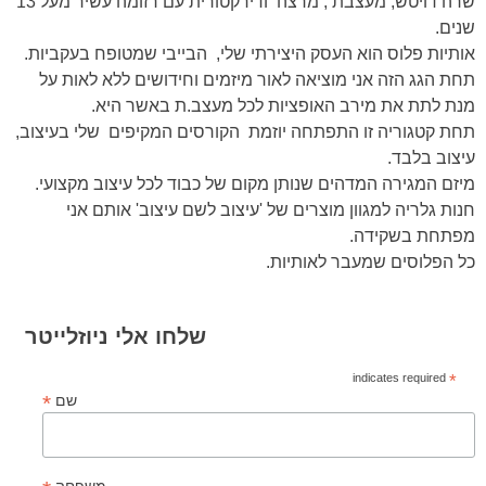
שרה דויטש, מעצבת , מרצה ודירקטורית עם רזומה עשיר מעל 13
שנים.
אותיות פלוס הוא העסק היצירתי שלי, הבייבי שמטופח בעקביות.
תחת הגג הזה אני מוציאה לאור מיזמים וחידושים ללא לאות על
מנת לתת את מירב האופציות לכל מעצב.ת באשר היא.
תחת קטגוריה זו התפתחה יוזמת הקורסים המקיפים שלי בעיצוב,
עיצוב בלבד.
מיזם ה
מגירה
המדהים שנותן מקום של כבוד לכל עיצוב מקצועי.
חנות גלריה למגוון מוצרים של 'עיצוב לשם עיצוב' אותם אני
מפתחת בשקידה.
כל הפלוסים שמעבר לאותיות.
שלחו אלי ניוזלייטר
indicates required
*
*
שם
משפחה