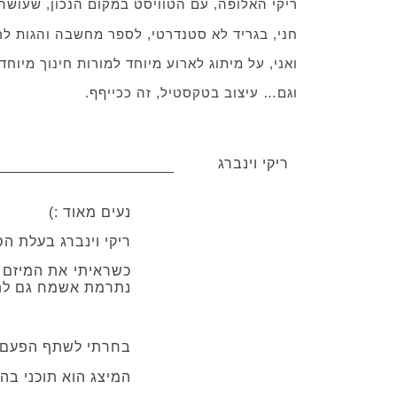
ריקי האלופה, עם הטוויסט במקום הנכון, שעושה
חני, בגריד לא סטנדרטי, לספר מחשבה והגות לר
ואני, על מיתוג לארוע מיוחד למורות חינוך מיוחד.
וגם… עיצוב בטקסטיל, זה ככייףף.
ריקי וינברג
נעים מאוד :)
ריקי וינברג בעלת הסטודיו RW למיתוג ותק
כשראיתי את המיזם ה
נתרמת אשמח גם לת
בחרתי לשתף הפעם בפ
המיצג הוא תוכני בה