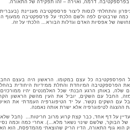
 בפרספקטיבה. דרמה, ואוירה – זהו תפקידה של התאורה.
פרון והתחלתי לנסות ליצור פרספקטיבה מעניינת (בעברית 
כמה שרבוטים לפה ולשם הלכתי על פרספקטיבה ממעוף הצי
 תחושה של אפסיות האדם וגדלות הבורא… הלכתי על זה.
 הפרספקטיבה כל עצם במקומו. הראשון היה בעצם החב
את הפרספקטיבה המיוחדת והתלת ממידיות היחודית בהחלט
ום שלה, באותן הרגע הבנתי שכל האלמנטים יהיו ממורכזים
מזה, החבל עם השקים, יוביל את העין מהשק הראשון הקרו
בל עם השקים נקשר. על יד הטיפוגרפיה העמדתי את האיש
ת ההצגה לטיפוגרפיה אלא ישרת אותה נאמנה.
דיין על דף אחד, כבר קצת קרוע מרוב חריטות… (חבל שלא 
 של הבוקר, שלשם שינוי נשאר מלא…). אחרי כמה וכמה נסי
ק הוא גוף התאורה, הדיו הריק שהוצאתי מהמדפסת, הוא הא