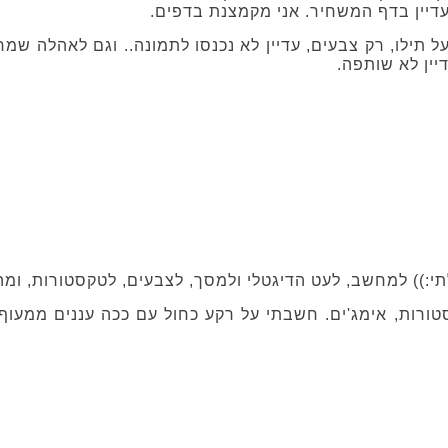
דיין בדף המשחיר. אני מקמצנת בדפים.
ל תילו, רק צבעים, עדיין לא נכנסו לתמונה.. וגם לאהלה שמ
יין לא שותפה.
תי:)) למחשב, לעט הדיגטלי ולמסך, לצבעים, לטקסטורות, ומה
רות, אימג'ים. חשבתי על רקע כחול עם ככה עננים ממעוף 