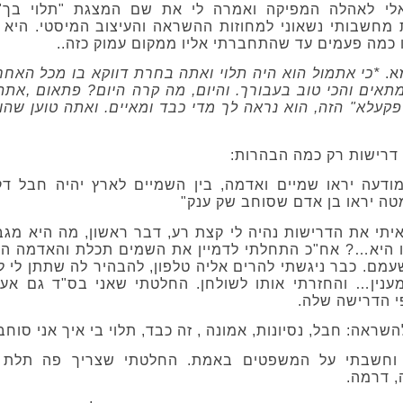
י לאהלה המפיקה ואמרה לי את שם המצגת "תלוי בך" 
 מחשבותי נשאוני למחוזות ההשראה והעיצוב המיסטי. היא
 כמה פעמים עד שהתחברתי אליו ממקום עמוק כזה..
א.
*כי אתמול הוא היה תלוי ואתה בחרת דווקא בו מכל האחר
מתאים והכי טוב בעבורך.
והיום, מה קרה היום? פתאום ,אתה
פקעלא" הזה,
הוא נראה לך מדי כבד ומאיים. ואתה טוען שהו
 דרישות רק כמה הבהרות:
מודעה יראו שמיים ואדמה, בין השמיים לארץ יהיה חבל דק
מטה יראו בן אדם שסוחב שק ענק"
תי את הדרישות נהיה לי קצת רע, דבר ראשון, מה היא מגבי
 היא…? אח"כ התחלתי לדמיין את השמים תכלת והאדמה הח
מם. כבר ניגשתי להרים אליה טלפון, להבהיר לה שתתן לי 
 מענין… והחזרתי אותו לשולחן. החלטתי שאני בס"ד גם א
י הדרישה שלה.
ראה: חבל, נסיונות, אמונה , זה כבד, תלוי בי איך אני סוחב
 וחשבתי על המשפטים באמת. החלטתי שצריך פה תלת 
, דרמה.