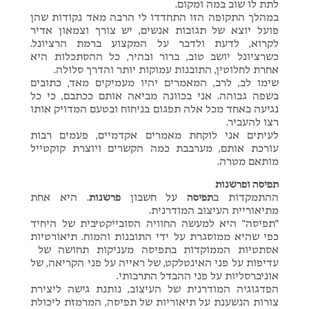
לתת לו שוב במה ומקום.
במהלך התקופה הזו התחדדו לי הרבה מאד נקודות שהן
פועל יוצא של תגובות אנשים, יש צורך וצמאון אדיר
לקרוא, לדעת ולדבר על המקצוע ברמת הרציונל.
כשרציונל יושב טוב, ברור ובהיר, כל ההסתכלות היא
אחרת לחלוטין, התובנות עמוקות יותר והדרך סלולה.
שימו לב, לרב, המאמרים יהיו מעמיקים מאד, כתובים
בשפה גבוהה. אני בכוונה מביאה אותם ככתבם, כי כל
נגיעה באחד מכל אלה תפגום בניחוח ובטעם המדויק אותו
רצו להעביר.
לעיתים אני לוקחת מאמרים אקדמיים, פעמים רבות
עורכת אותם, מערבבת כמה הקשרים ויוצרת קוקטייל
מותאם מטרה.
תפיסה ופרשנות
ההתמקדות ב
תפיסה
על חשבון
פרשנות
. היא אחת
מתיאוריית העיצוב המודרנית.
"תפיסה" היא למעשה החוויה הסובייקטיבית של היחיד
כפי שהיא ממוסגרת על ידי התובנות והמוח. תיאורטיות
אסתטיות הממוקדות בתפיסה מעניקות תחושה של
עדיפות על פני האינטלקט, של ראייה על פני הקריאה, של
אוניברסליות על פני ההבדל התרבותי.
הפדגוגיה המודרנית של העיצוב, נותנת גישה ליצירת
צורות הנשענת על תיאוריות של תפיסה, המרמזת ליכולת