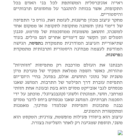
ראייה אוניברסלית המשותפת לכל בני האדם בכל
התקופות, אשר בכוחה להתגבר על מחסומים תרבותיים
והיסטוריים.
מחקר עיצוב מכוון פרשנות, לעומת זאת, גורס כי התפיסה
של דימוי נתון תשתנה מתקופה לתקופה או ממקום אחד
למשנהו, ותשאב משמעות ממוסכמות של פורמט, סגנון
וסמלים ומן הקשר עם דימויים אחרים ועם מילים. בעוד
שתיאוריית העיצוב המודרנית מתמקדת ב
תפיסה
, הגישה
המודעת לעצמה מבחינה היסטורית ותרבותית מתמקדת
ב
פרשנות.
הבנתנו את העולם מורכבת רק מתפיסות "חזותיות"
טהורות, כאשר השפה ממלאת תפקיד של מערכת מיון
משנית של נתוני החושים. אולם, בפועל, בחיי היום־יום
התפיסה עוברת דרך הפילטר של התרבות. המושג שאנו
מנסחים לגבי אובייקט מסוים הוא בעת ובעונה אחת חזותי
(מרחבי, חושי, תמונתי) ולשוני (קונבנציונלי, מוכתב על ידי
הסכמה חברתית). המושג שאנו מנסחים ביחס לדבר מסוים
נבנה מתכונות ותפיסות שנלמדו מחינוך, מאמנות
ומתקשורת ההמונים.
עיצוב הוא ביסודו פעילות מופשטת, צורנית; הטקסט הוא
משני, תוספת שמגיעה רק לאחר השליטה בצורה.