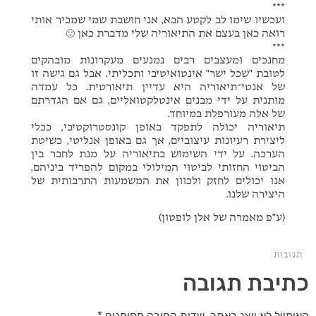
***
ועכשיו שימו לב לקטע הבא, אני חושבת שמי שמכיר אותי
רואה כאן בעצם את התיאוריה שלי מדברת כאן 🙂
***
מחנכים ומעצבים רבים נמנעים מעקרונות מובהקים
לטובת "שכל ישר" אינטואיטיבי ותכליתי. אבל גם גישה זו
של אנטי־תיאוריה היא עדיין תיאורטית. כל עמדה
מותנית על ידי מבנים אינטלקטואליים, גם אם הגדרתם
של אלה מעורפלת במיוחד.
תיאוריה יכולה לתפקד באופן קונסטרוקטיבי, ככלי
ליצירת רעיונות עיצוביים, אך גם באופן אנליטי, כשיטת
הערכה. על ידי השימוש בתיאוריה על מנת לחבר בין
הביטוי החזותי לביטוי המילולי במקום להפריד ביניהם,
אנו יכולים לחזק ולכוון את המשמעות התרבותית של
היצירה שלנו.
(ע"פ מאמרה של אלן לופטון)
תגובות
כתיבת תגובה
האימייל לא יוצג באתר.
שדות החובה מסומנים
*