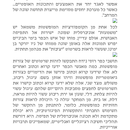
אפשר לאגד יחד את האמצעים והתכונות האופטיים…
כאשר כל מערכת יחסים מסוימת מייצרת תחושה שונה של
המרחב".
לכל אחת מן הקומפוזיציות המופשטות משמאל יש
"משמעות" אוניברסלית שפונה ישירות אל התפיסה
האנושית. אולם עדיין, מוחו של איש הכפר בימי הביניים
יפרש תמונות אלה באופן שונה ממוחו של ניו יורקר בן
ימינו, שעשוי לראות בשרטוט "יציבות" את מנהטן תחתית.
תושבי כפר רוסי נידח התבקשו לזהות שרטוטים של צורות
מופשטות. כמה מאנשי הכפר ידעו קרוא וכתוב ואחרים
לא. אלו שידעו קרוא וכתוב פירשו את הדימויים כצורות
גיאומטריות מופשטות וזיהו אותן בשם: עיגול, ריבוע,
משולש. מצד שני, אלה שלא ידעו קרוא וכתוב קישרו את
השרטוטים לחפצים מסביבות היום־יום שלהם: עיגול עשוי
להיות צלחת, דלי, שעון או ירח; ריבוע עשוי להיות מראה,
דלת, או בית. מן המחקר עולה כי היכולת לראות צורות
חזותיות כמופשטות, כלומר, להתנתק מן ההקשר של
השימוש החברתי והתקשורת הפיגורטיבית, היא יכולת
מתקדמת ולא תכונה אוניברסלית של תפיסה. היא דורשת
תהליכי חשיבה רציונליים ואנליטיים, שמאפיינים תרבויות
אורייניות.