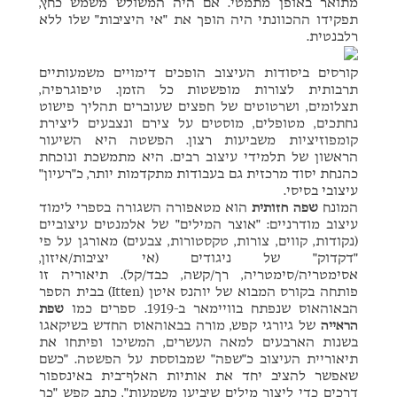
מתואר באופן מתמטי. אם היה המשולש משמש כחץ,
תפקידו ההכוונתי היה הופך את "אי היציבות" שלו ללא
רלבנטית.
קורסים ביסודות העיצוב הופכים דימויים משמעותיים
תרבותית לצורות מופשטות כל הזמן. טיפוגרפיה,
תצלומים, ושרטוטים של חפצים שעוברים תהליך פישוט
נחתכים, מטופלים, מוסטים על צירם ונצבעים ליצירת
קומפוזיציות משביעות רצון. הפשטה היא השיעור
הראשון של תלמידי עיצוב רבים. היא מתמשכת ונוכחת
כהנחת יסוד מרכזית גם בעבודות מתקדמות יותר, כ"רעיון"
עיצובי בסיסי.
המונח
שפה חזותית
הוא מטאפורה השגורה בספרי לימוד
עיצוב מודרניים: "אוצר המילים" של אלמנטים עיצוביים
(נקודות, קווים, צורות, טקסטורות, צבעים) מאורגן על פי
"דקדוק" של ניגודים (אי יציבות/איזון,
אסימטריה/סימטריה, רך/קשה, כבד/קל). תיאוריה זו
פותחה בקורס המבוא של יוהנס איטן (Itten) בבית הספר
הבאוהאוס שנפתח בוויימאר ב-1919. ספרים כמו
שפת
הראייה
של גיורגי קפש, מורה בבאוהאוס החדש בשיקאגו
בשנות הארבעים למאה העשרים, המשיכו ופיתחו את
תיאוריית העיצוב כ"שפה" שמבוססת על הפשטה. "כשם
שאפשר להציב יחד את אותיות האלף־בית באינספור
דרכים כדי ליצור מילים שיביעו משמעות", כתב קפש "כך