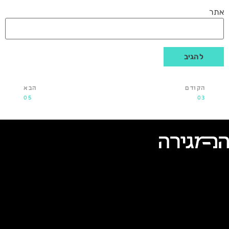
אתר
הקודם
הבא
05
03