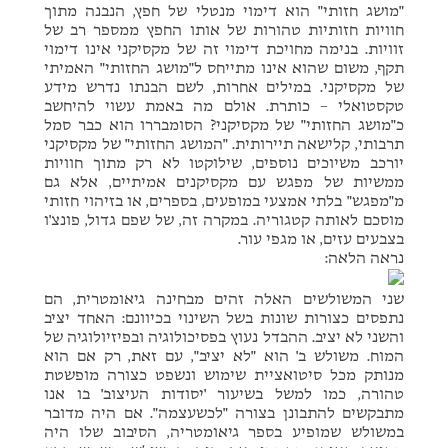
"מושג חזותי" הוא דימוי מנטלי של חפץ, הנבנה מתוך
חוויות חזותיות טהורות של אותו החפץ ממספר רב של
זוויות. בנימה מחויכת דימוי זה של מקסיקני אינו דימוי
תקף, משום שהוא אינו מתייחס ל"מושג החזותי" האמיתי
של מקסיקני. במילים אחרות, לשם הבנתו נדרש מידע
טקסטואלי – כותרת. אולם מה באמת עשוי להיחשב
כ"מושג החזותי" של מקסיקני? הסומבררו הוא כבר סמל
תרבותי, קלישאה תיירותית. "המושג החזותי" של מקסיקני
יורכב משיוכים נוספים, שילוקטו לא רק מתוך חוויות
ממשיות של מפגש עם מקסיקנים אמיתיים, אלא גם
מ"מפגש" בלתי אמצעי במופעים, בספרים, או בזיהוי חזותי
מוסכם לאותה קטגוריה. במקרה זה, של שפם גדול, פונצ'ו
בצבעים עזים, או מגפי עור.
נראה הלאה:
שני המשולשים האלה זהים מבחינה גיאומטרית, הם
נתפסים כצורות שונות בשל השינוי בכיוונם: האחד יציב
והשני לא יציב. ההבדל נעוץ בפסיכולוגיה ובפיזיולוגיה של
המוח. משולש ב' הוא "לא יציב", עם זאת, רק אם הוא
מנותק מכל סיטואציית שימוש ונשפט כצורה מופשטת
טהורה, כמו למשל בשיעור 'יסודות העיצוב' בו אנו
מתבקשים להתבונן בצורה "לכשעצמה". אם היה מדובר
במשולש שמופיע בספר גיאומטריה, הסיבוב שלו היה