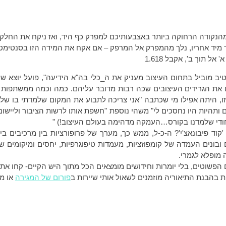
מהנקודה הרחוקה ביותר באצבעותיכם למפרק כף היד, ואז ניקח את החלק 
 מיד אחריו, נלך מהמפרק אל המרפק – אם אקח את המידה הזו בסנטימטרי
אל תוך ב', אקבל 1.618
מוטיב מוביל בתחום העיצוב מעניק את ה_כלי בה"א הידיעה", פועל יוצא ש
ם את הגרידים העיצובים שכה רבות מדובר עליהם. כמה וכמה ממשתפות 
, היתה אפילו מי שכתבה "אני צריכה לתבוע את המקום שלמדתי בו שלא
 ותהיות היו נחסכים לי" משהי נוספת "חשפת אותו לרשות הציבור וליישו
חודי שלמדנו בקורס…העמקה מדהימה בעולם העיצוב!) "
וד פיבונאצ'י'? ה-כ-ל, ממש כך, מערך של פרופורציות בין מרכיבים ביצי
 ובונים העמדה של קומפוזציות, מעמדות טיפוגרפיות, יחסים ומיקומים שאי
 מופלא לגמרי.
 הפשוטים, בלי יומרות וחידושים מומצאים הכל מתוך היש הקיים- קחו את 
 בהבנת התיאוריה מוזמנים לשאול אותי שיירות ב
פורום של המגירה
או מ