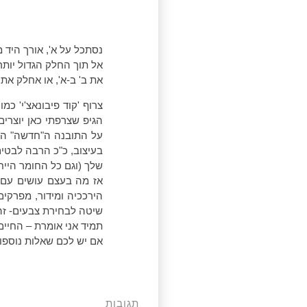
נסתכל על א', אורך היד 
אל תוך החלק הגדול יותר
את ב' ב-א', או אחלק את א' 
צרוף 'קוד פיבונאצ'י' כ
הגיפ שצרפתי כאן יוצרי
על התובנה ה"חדשה" הזו
בעיצוב, כ"כ הרבה לבטים
שלך (וגם כל החומר היי
אז מה בעצם עושים עם 'ק
הירככיה ומידור, מפרקים
שיטה לבחירת צבעים- זה
תמיד אני אומרת – החיים
אם יש לכם שאלות נוספות
תגובות