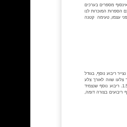
יתן ליצור אינסוף מספרים בערכים
ם הספרות המוכרות לנו
ושא לשיעור בפני עצמו, טעימה קטנה
צייר ריבוע נוסף, בגודל
ע שלישי, אשר אורך צלעו שווה לאורך צלע
המלבן שהתקבל משני הריבועים הקודמים. כעת התקבל מלבן חדש, שהיחס בין צלעותיו הוא 1.5. ריבוע נוסף שנצמיד
בו הוא בערך 1.66. ככל שנמשיך להוסיף ריבועים בצורה דומה,