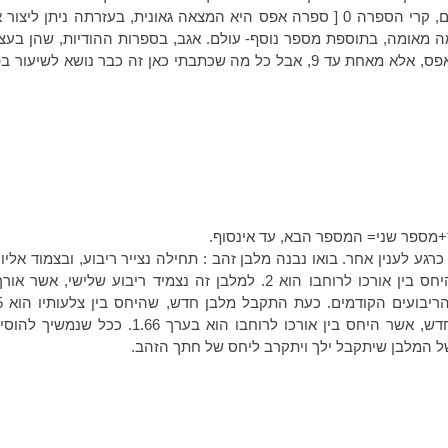
הסדרה מתחילה מהכלום, קרי הספרה 0 [ ספרה אפס היא המצאה גאונית, בעזרתה נ
מה מאומה, בתוספת מספר נוסף- עולם. אגב, בספרות ההודיות, שהן בעצ
כיום לא קיימת הספרה אפס, אלא מאחת עד 9, אבל כל מה שכתבתי כאן זה כבר נ
מספר שני= המספר הבא, עד אינסוף.
גע לענין אחר. בואו נבנה מלבן זהב : תחילה נצייר ריבוע, ובצמוד אליו נ
זהה. כך נקבל מלבן שהיחס בין אורכו לרוחבו הוא 2. למלבן זה נצמיד ריבו
באותו אופן ייצור מלבן חדש, אשר היחס בין אורכו לרוח
של המלבן שיתקבל ילך ויתקרב ליחס של חתך הזהב.