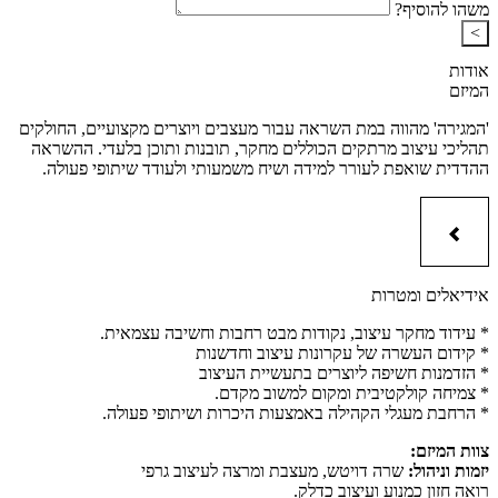
משהו להוסיף?
>
אודות
המיזם
'המגירה' מהווה במת השראה עבור מעצבים ויוצרים מקצועיים, החולקים
תהליכי עיצוב מרתקים הכוללים מחקר, תובנות ותוכן בלעדי. ההשראה
ההדדית שואפת לעורר למידה ושיח משמעותי ולעודד שיתופי פעולה.
אידיאלים ומטרות
* עידוד מחקר עיצוב, נקודות מבט רחבות וחשיבה עצמאית.
* קידום העשרה של עקרונות עיצוב וחדשנות
* הזדמנות חשיפה ליוצרים בתעשיית העיצוב
* צמיחה קולקטיבית ומקום למשוב מקדם.
* הרחבת מעגלי הקהילה באמצעות היכרות ושיתופי פעולה.
צוות המיזם:
יזמות וניהול:
שרה דויטש, מעצבת ומרצה לעיצוב גרפי
רואה חזון כמנוע ועיצוב כדלק.