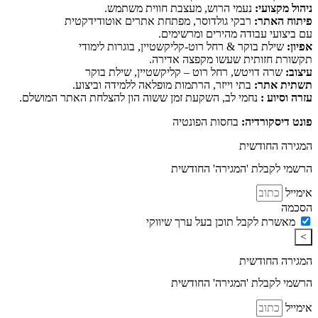
ניהול מקצועי:
נעמי הרוש, מעצבת חווית משתמש.
פיתוח האתר:
רבקי גולדוסר, מפתחת אתרים אוטודידקטית
עם ביצועי עבודה מהירים ומרשימים.
אפיון:
שילת בוקר & רחל רוט-קליקשטיין, בוגרות לימודי
תקשורת חזותית שעשו מקפצה אדירה.
עיצוב:
שרה דויטש, רחל רוט – קליקשטיין, שילת בוקר
תשתית אתר:
בתי וייזר, הרתמות מופלאה ללמידה וביצוע.
עזרה וסיוע :
נחמי לב, השקעת זמן ששוה הון להצלחת האתר המושלם.
פונט דיסקורדיה:
בחסות הפונטיה
המגירה החודשית
הרשמי לקבלת 'המגירה' החודשית
אימייל
הסכמה
מאשרת לקבל תוכן בעל ערך שיווקי
>
המגירה החודשית
הרשמי לקבלת 'המגירה' החודשית
אימייל