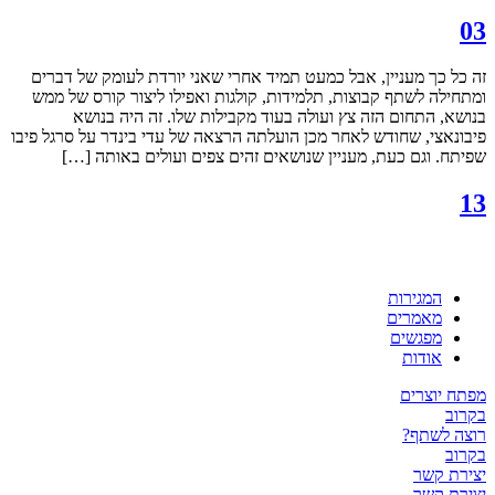
03
זה כל כך מעניין, אבל כמעט תמיד אחרי שאני יורדת לעומק של דברים
ומתחילה לשתף קבוצות, תלמידות, קולגות ואפילו ליצור קורס של ממש
בנושא, התחום הזה צץ ועולה בעוד מקבילות שלו. זה היה בנושא
פיבונאצי, שחודש לאחר מכן הועלתה הרצאה של עדי בינדר על סרגל פיבו
שפיתח. וגם כעת, מעניין שנושאים זהים צפים ועולים באותה […]
13
המגירות
מאמרים
מפגשים
אודות
מפתח יוצרים
בקרוב
רוצה לשתף?
בקרוב
יצירת קשר
יצירת קשר