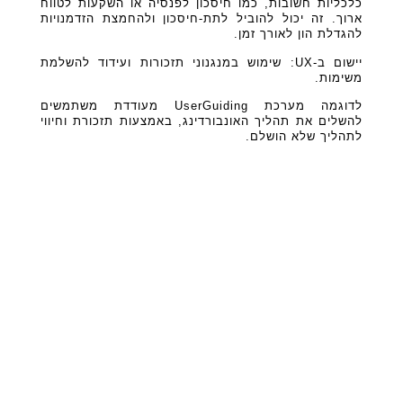
כלכליות חשובות, כמו חיסכון לפנסיה או השקעות לטווח
ארוך. זה יכול להוביל לתת-חיסכון ולהחמצת הזדמנויות
להגדלת הון לאורך זמן.
יישום ב-UX: שימוש במנגנוני תזכורות ועידוד להשלמת
משימות.
לדוגמה מערכת UserGuiding מעודדת משתמשים
להשלים את תהליך האונבורדינג, באמצעות תזכורת וחיווי
לתהליך שלא הושלם.