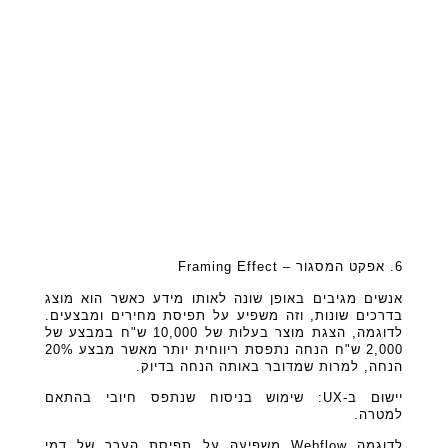
6. אפקט המסגור – Framing Effect
אנשים מגיבים באופן שונה לאותו מידע כאשר הוא מוצג
בדרכים שונות, וזה משפיע על תפיסת מחירים ומבצעים.
לדוגמה, הצגת מוצר בעלות של 10,000 ש"ח במבצע של
2,000 ש"ח הנחה נתפסת ריווחית יותר מאשר מבצע 20%
הנחה, למרות שמדובר באותה הנחה בדיוק.
יישום ב-UX: שימוש בניסוח שנתפס חיובי בהתאם
למטרה.
לדוגמה Webflow משפיעה על תפיסת הערך של דמי