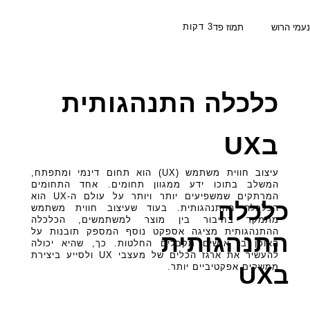
3 דקות
נעמי הרוש
תמוז פד
כלכלה התנהגותית
בUX
עיצוב חווית משתמש (UX) הוא תחום דינמי ומתפתח,
המשלב בתוכו ידע ממגוון תחומים. אחד התחומים
המרתקים שמשפיעים יותר ויותר על עולם ה-UX הוא
כלכלה
הכלכלה ההתנהגותית. בעוד שעיצוב חווית משתמש
מתמקד בחיבור בין מוצר למשתמשים, הכלכלה
ההתנהגותית מציגה אספקט נוסף המספק תובנות על
התנהגותית
האופן בו אנשים מקבלים החלטות. כך, שהיא יכולה
להעשיר את ארגז הכלים של מעצבי UX ולסייע ביצירת
בUX
ממשקים אפקטיביים יותר.