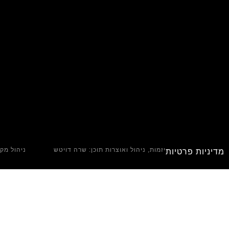
יזמות, ניהול ואוצרות תוכן: שרה דויטש
ניהול מקצ
מדיניות פרטיות