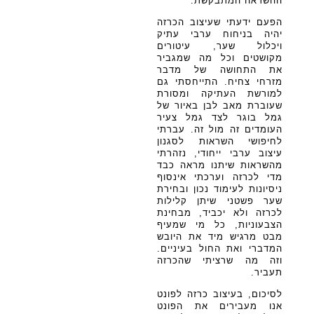
ההשראה המתבקשת.
הפעם ידעתי שעיצוב הכרזה
יהיה בניחוח ערבי עתיק
ויכלול שער, עיטורים
מקושטים וכל מה שמגביר
את התחושה של מדבר
מזרחי צחיח. התייחסתי גם
למורשת העתיקה ומסורת
שעוברת מאב לבן באיור של
גמל בוגר לצד גמל צעיר
העומדים זה מול זה. עברתי
לחיפושי השראות לסגנון
עיצוב ערבי ייחודי, נזהרתי
מהשראות שיתנו מראה כבד
מדי לכרזה וערכתי אינסוף
ניסיונות לעימוד נכון ובחירת
שער פשטני שיתן קלילות
לכרזה ולא יכביד, מבחינת
הצבעוניות, כל מי שמעיף
מבט מרגיש מיד את היובש
המדברי ואת החול בעיניים.
וזה מה שרציתי שהכרזה
תעביר.
לסיכום, בעיצוב כרזה לפונט
אנו מעבירים את הפונט