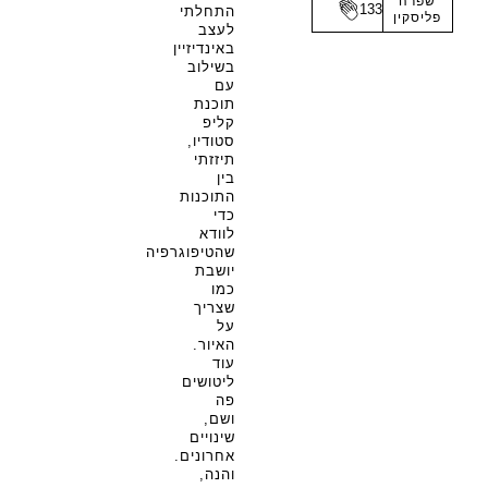
שפרה
133
התחלתי
פליסקין
לעצב
באינדיזיין
בשילוב
עם
תוכנת
קליפ
סטודיו,
תיזזתי
בין
התוכנות
כדי
לוודא
שהטיפוגרפיה
יושבת
כמו
שצריך
על
האיור.
עוד
ליטושים
פה
ושם,
שינויים
אחרונים.
והנה,