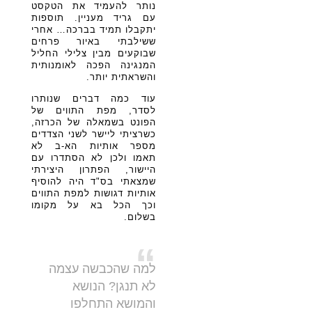
נותר להעמיד את הטקסט
עם גריד מעניין. תוספות
יתקבלו תמיד בברכה… אחרי
ששילבתי באיור פרחים
שבוקעים מבין צלילי החליל
המנגינה הפכה לאומנותית
והשראתית יותר.
עוד כמה דברים שנותרו
לסדר, מפת התווים של
הפונט בשמאלה של הכרזה,
כשרציתי ליישר לשני הצדדים
מספר אותיות הא-ב לא
תאמו ולכן לא הסתדרו עם
היישור, הפתרון היצירתי
שמצאתי בס"ד היה להוסיף
אותיות דגושות למפת התווים
וכך הכל בא על מקומו
בשלום.
“
למה שהכבשה עצמה
לא תנגן? הנושא
והמושא התחלפו