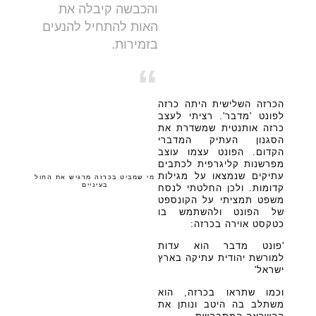
והכבשה קיבלה את
האות להתחיל להנעים
בזמירות.
“
הכרזה השלישית היתה כרזה
לפונט 'מדבר'. רציתי לעצב
כרזה אותנטית שמשדרת את
הסגנון העתיק המדברי
הקדום. הפונט עצמו עוצב
מפרשנות קליגרפית לכתבים
עתיקים שנמצאו על מגילות
מי שמביט בכרזה מרגיש את החול
בעיניים
קדומות. ולכן החלטתי לנסח
משפט תמציתי על הקונספט
של הפונט ולהשתמש בו
כטקסט אוירה בכרזה:
'פונט מדבר הוא עדות
למורשת יהודית עתיקה בארץ
ישראל'
וכמו שתראו בכרזה, הוא
משתלב בה היטב ונותן את