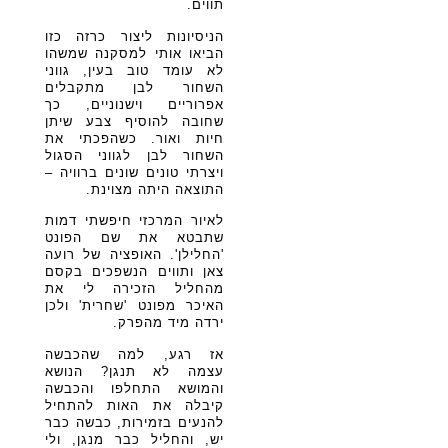
תווים.
הניסיונות ליצור כרזה כזו
הביאו אותי למסקנה שמשהו
לא עומד טוב בעין, גווני
השחור לבן מתקבלים
אפרוריים וישנוניים, כך
שחובה להוסיף צבע שיתן
חיות ואור. כשהפכתי את
השחור לבן לגווני הסגול
ויצרתי טונים שונים ברוויה –
התוצאה היתה מצוינת.
לאיור המרכזי חיפשתי דמות
שתבטא את שם הפונט
'החלילן'. האופציה של רועה
צאן ותווים הנשפכים בקסם
מהחליל הזכירה לי את
האיכר מפונט 'שחרית' ולכן
ירדה מיד מהפרק.
אז רגע, למה שהכבשה
עצמה לא תנגן? הנושא
והמושא התחלפו והכבשה
קיבלה את האות להתחיל
להנעים בזמירות, כבשה כבר
יש, והחליל כבר מנגן, ולי