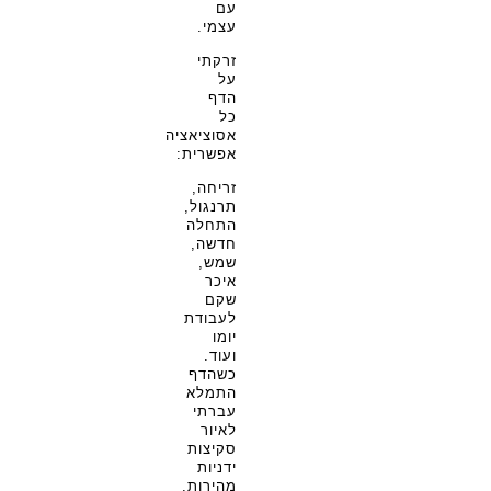
עם
עצמי.
זרקתי
על
הדף
כל
אסוציאציה
אפשרית:
זריחה,
תרנגול,
התחלה
חדשה,
שמש,
איכר
שקם
לעבודת
יומו
ועוד.
כשהדף
התמלא
עברתי
לאיור
סקיצות
ידניות
מהירות,