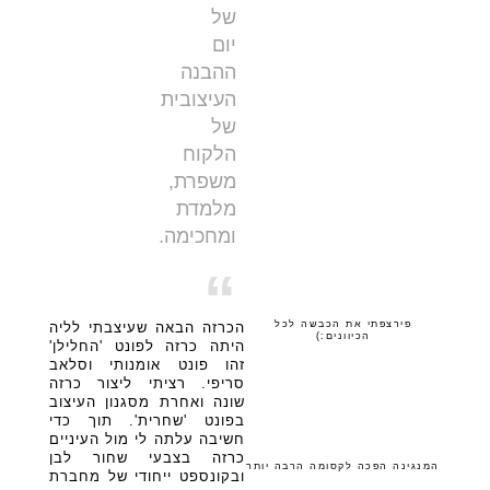
של
יום
ההבנה
העיצובית
של
הלקוח
משפרת,
מלמדת
ומחכימה.
“
פירצפתי את הכבשה לכל
הכרזה הבאה שעיצבתי לליה
הכיוונים:)
היתה כרזה לפונט 'החלילן'
זהו פונט אומנותי וסלאב
סריפי. רציתי ליצור כרזה
שונה ואחרת מסגנון העיצוב
בפונט 'שחרית'. תוך כדי
חשיבה עלתה לי מול העיניים
כרזה בצבעי שחור לבן
המנגינה הפכה לקסומה הרבה יותר
ובקונספט ייחודי של מחברת