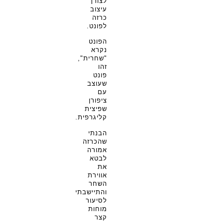
לצורך
עיצוב
כרזה
לפונט.
הפונט
נקרא
"שחרית",
זהו
פונט
שעוצב
עם
ציפורן
שפיצית
קליגרפית.
הבנתי
שהכרזה
אמורה
לבטא
את
אווירת
השחר
והתיישבתי
לסיעור
מוחות
קצר