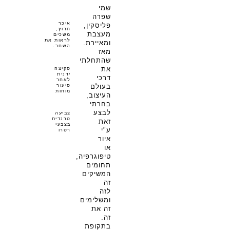
שמי
שפרה
איכר
פליסקין,
חרוץ,
מעצבת
משכים
לראות את
ומאיירת.
השחר.
מאז
שהתחלתי
את
סקיצה
ידנית
דרכי
לאחר
סיעור
בעולם
מוחות
העיצוב,
בחרתי
לבצע
צביעה
טרנדית
זאת
בצבעי
ע"י
רטרו
איור
או
טיפוגרפיה,
תחומים
המשיקים
זה
לזה
ומשלימים
זה את
זה.
בתקופת