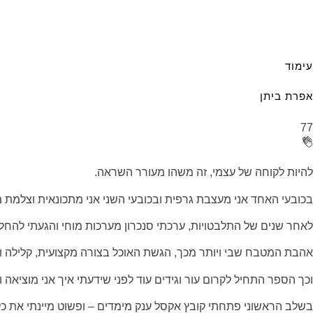
עימוד
אפרת ביתן
77
להיות לקוחה של עצמי, זה משהו מעורר השראה.
בכובעי האחד אני מעצבת גרפית ובכובעי השני אני מתכונאית וצלמת מזון כבר 6 שנים בעיתון 'הדרך'. (אגב, לא משנה 
לאחר שנים של התלבטויות, ערכתי סנכרון מערכות מוחי והגעתי להחלט
אהבת המטבח שבי ויותר מכך, הגשת האוכל בצורה מקצועית, קלילה 
וכך הספר התחיל לקרום עור וגידים עוד לפני שידעתי איך אני מוציאה ו
בשלב הראשוני פתחתי קובץ אקסל ענק מימדים – ופשוט מיינתי את כל 