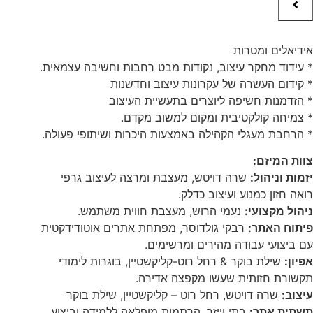
אידיאלים ומטרות
* עידוד מחקר עיצוב, נקודות מבט רחבות וחשיבה עצמאית.
* קידום העשרה של עקרונות עיצוב וחדשנות
* הזדמנות חשיפה ליוצרים בתעשיית העיצוב
* צמיחה קולקטיבית ומקום למשוב מקדם.
* הרחבת מעגלי הקהילה באמצעות היכרות ושיתופי פעולה.
צוות המיזם:
יזמות וניהול:
שרה דויטש, מעצבת ומרצה לעיצוב גרפי
רואה חזון כמנוע ועיצוב כדלק.
ניהול מקצועי:
נעמי הרוש, מעצבת חווית משתמש.
פיתוח האתר:
רבקי גולדוסר, מפתחת אתרים אוטודידקטית
עם ביצועי עבודה מהירים ומרשימים.
אפיון:
שילת בוקר & רחל רוט-קליקשטיין, בוגרות לימודי
תקשורת חזותית שעשו מקפצה אדירה.
עיצוב:
שרה דויטש, רחל רוט – קליקשטיין, שילת בוקר
תשתית אתר:
בתי וייזר, הרתמות מופלאה ללמידה וביצוע.