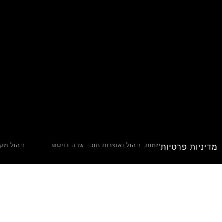
יזמות, ניהול ואוצרות תוכן: שרה דויטש
ניהול מקצ
מדיניות פרטיות