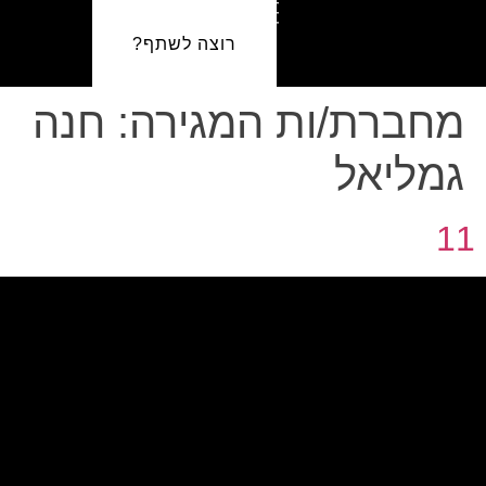
רוצה לשתף?
מחברת/ות המגירה:
חנה
גמליאל
11