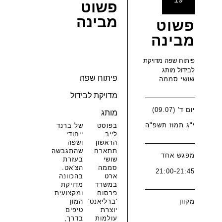
פשוט
מבינה
פשוט
מבינה
פיתוח שפה מדויקת
לבידול מותג
פיתוח שפה
שושי סממה
מדויקת לבידול
יום ד' (09.07)
מותג
י"ג תמוז תשפ"ה
בפוסט
של ברנד
לייב
ייחודי
הראשון
ושפה
תתארח
שהתגבשה
מפגש אחד
שושי
בעזרת
סממה
הצ'אט.
21:00-21:45
ארט
בהכוונה
במשרד
מדויקת
פרסום
ומקצועית.
'ברליאנט'
המון
מקוון
יוצרת
טיפים
עולמות
בדרך,