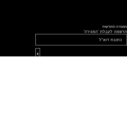
המגירה החודשית
הרשמה לקבלת 'המגירה'
אישור קבלת תוכן בעל ערך שיווקי
קראתי ואני מסכים/ה ל
מדיניות הפרטיות
ותקנון האתר