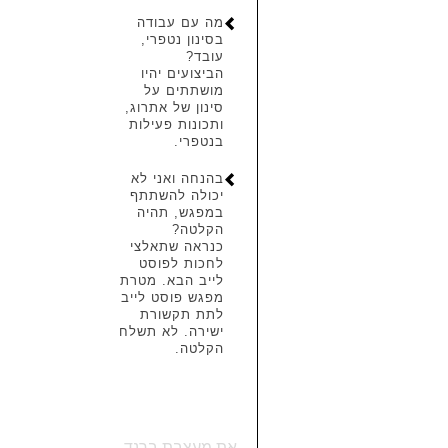
מה עם עבודה
בסינון נטפרי,
עובד?
הביצועים יהיו
מושתתים על
סינון של אתרוג,
ותכונות פעילות
בנטפרי.
בהנחה ואני לא
יכולה להשתתף
במפגש, תהיה
הקלטה?
כנראה שתאלצי
לחכות לפוסט
לייב הבא. מטרת
מפגש פוסט לייב
לתת תקשורת
ישירה. לא תשלח
הקלטה.
את מעצבת ברנד