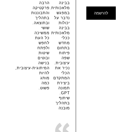
בבינה
הרבה
מלאכותית.
פרקטיקה
במפגש
והתבוננות
להרשמה
נדבר על
בתהליך
יכולות
ובתוצאה.
בבינה
שושי
מלאכותית
ממשיכה
ככלי
כל העת
מחדש
לחפש
בתחום
ולפתח
פיתוח
שיטות
שפה
ובוטים
עיצובית.
בנישה
נכיר את
המיתוגית-עיצובית,
הכלי
להיות
המתקדם
מותג
ביצירת
כמה
תמונה
פשוט.
GPT.
שיתוף
בתהליך
מובנה