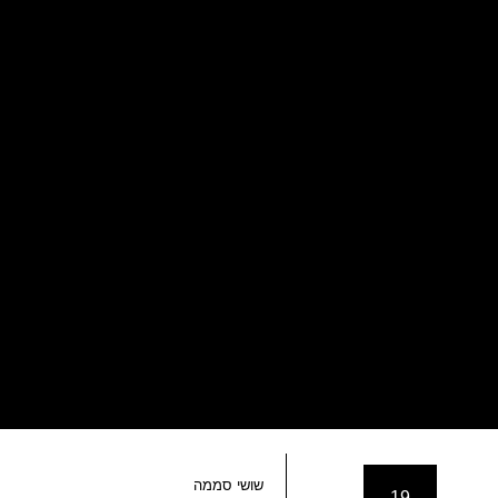
שושי סממה
19