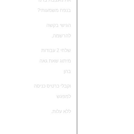
בנפח משמעותי?
הגישי בקשה
להרשמה,
שלחי 2 עבודות
מיתוג שאת גאה
בהן
וקבלי כרטיס כניסה
למפגש
ללא עלות.