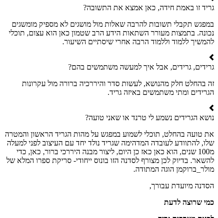
גריד זו באמת חידה, כאן אמצא את התשובה?
במפגש תקבלי תשובות להרבה שאלות מול מושגים לא מספיק מומשגים
נכונה. בתמצות מעורר השתאות הידע הרב שטמון כאן הוא עצום, תוכלי
להמשיך ללמוד וללמוד הרבה אחרי שיסתיים השיעור.
גרידים, גרידים, אבל איך למעשה משתמשים בהם?
זה בהחלט חלק מהנושא, לעשות סדר והיררכיה ברורה מול עקרונות
הגרידים ומתי משתמשים באיזה גריד.
נושא הגרידים נשמע לי טרנד או שאני טועה?
את טועה בהחלט, תוכלי לשמוע במפגש על מהות הגריד הראשון והמטרה
שלו, להתוודע לעובדה המדהימה שגריד נולד יחד עם העיצוב לפני למעלה
מ100 שנים, הוא כאן כאז כן היום, ליצור מבנה היררכי ברור, כאן, כדי
להשאר. בדיוק לכן מצורף לסדנה הזו בונוס ייחודי- סריקת ספרו המלא של
מולר_ברוקמן הוגה המתודה.
הסדנה מיועדת עבורך,
כמי שרוצה לדעת