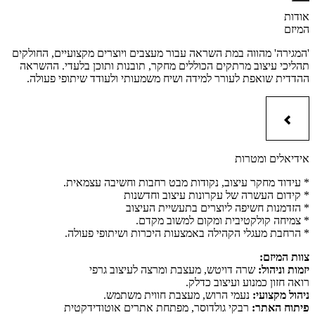
אודות
המיזם
'המגירה' מהווה במת השראה עבור מעצבים ויוצרים מקצועיים, החולקים
תהליכי עיצוב מרתקים הכוללים מחקר, תובנות ותוכן בלעדי. ההשראה
ההדדית שואפת לעורר למידה ושיח משמעותי ולעודד שיתופי פעולה.
אידיאלים ומטרות
* עידוד מחקר עיצוב, נקודות מבט רחבות וחשיבה עצמאית.
* קידום העשרה של עקרונות עיצוב וחדשנות
* הזדמנות חשיפה ליוצרים בתעשיית העיצוב
* צמיחה קולקטיבית ומקום למשוב מקדם.
* הרחבת מעגלי הקהילה באמצעות היכרות ושיתופי פעולה.
צוות המיזם:
יזמות וניהול:
שרה דויטש, מעצבת ומרצה לעיצוב גרפי
רואה חזון כמנוע ועיצוב כדלק.
ניהול מקצועי:
נעמי הרוש, מעצבת חווית משתמש.
פיתוח האתר:
רבקי גולדוסר, מפתחת אתרים אוטודידקטית