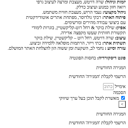
יזמות וניהול:
שרה דויטש, מעצבת ומרצה לעיצוב גרפי
רואה חזון כמנוע ועיצוב כדלק.
ניהול מקצועי:
נעמי הרוש, מעצבת חווית משתמש.
פיתוח האתר:
רבקי גולדוסר, מפתחת אתרים אוטודידקטית
עם ביצועי עבודה מהירים ומרשימים.
אפיון:
שילת בוקר & רחל רוט-קליקשטיין, בוגרות לימודי
תקשורת חזותית שעשו מקפצה אדירה.
עיצוב:
שרה דויטש, רחל רוט – קליקשטיין, שילת בוקר
תשתית אתר:
בתי וייזר, הרתמות מופלאה ללמידה וביצוע.
עזרה וסיוע :
נחמי לב, השקעת זמן ששוה הון להצלחת האתר המושלם.
פונט דיסקורדיה:
בחסות הפונטיה
המגירה החודשית
הרשמי לקבלת 'המגירה' החודשית
אימייל
הסכמה
מאשרת לקבל תוכן בעל ערך שיווקי
>
המגירה החודשית
הרשמי לקבלת 'המגירה' החודשית