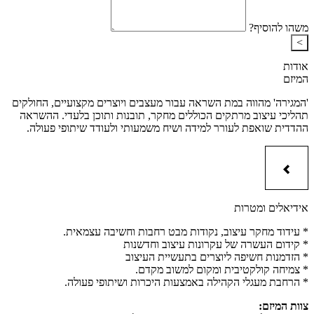
משהו להוסיף?
>
אודות
המיזם
'המגירה' מהווה במת השראה עבור מעצבים ויוצרים מקצועיים, החולקים
תהליכי עיצוב מרתקים הכוללים מחקר, תובנות ותוכן בלעדי. ההשראה
ההדדית שואפת לעורר למידה ושיח משמעותי ולעודד שיתופי פעולה.
אידיאלים ומטרות
* עידוד מחקר עיצוב, נקודות מבט רחבות וחשיבה עצמאית.
* קידום העשרה של עקרונות עיצוב וחדשנות
* הזדמנות חשיפה ליוצרים בתעשיית העיצוב
* צמיחה קולקטיבית ומקום למשוב מקדם.
* הרחבת מעגלי הקהילה באמצעות היכרות ושיתופי פעולה.
צוות המיזם: