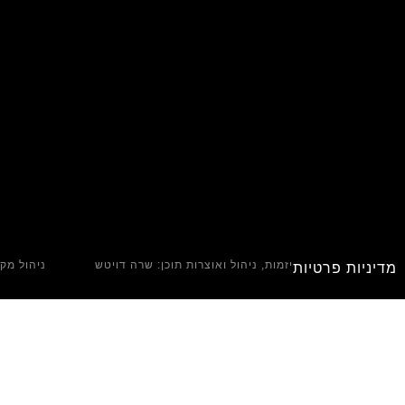
יזמות, ניהול ואוצרות תוכן: שרה דויטש
ניהול מקצ
מדיניות פרטיות