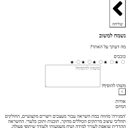
שליחה
נשמח למשוב
מה דעתך על האתר?
כוכבים
★
★
★
★
★
משהו להוסיף?
>
אודות
המיזם
'המגירה' מהווה במת השראה עבור מעצבים ויוצרים מקצועיים, החולקים
תהליכי עיצוב מרתקים הכוללים מחקר, תובנות ותוכן בלעדי. ההשראה
ההדדית שואפת לעורר למידה ושיח משמעותי ולעודד שיתופי פעולה.