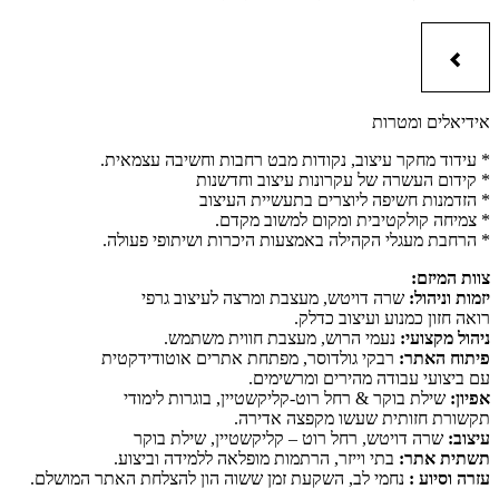
אידיאלים ומטרות
* עידוד מחקר עיצוב, נקודות מבט רחבות וחשיבה עצמאית.
* קידום העשרה של עקרונות עיצוב וחדשנות
* הזדמנות חשיפה ליוצרים בתעשיית העיצוב
* צמיחה קולקטיבית ומקום למשוב מקדם.
* הרחבת מעגלי הקהילה באמצעות היכרות ושיתופי פעולה.
צוות המיזם:
יזמות וניהול:
שרה דויטש, מעצבת ומרצה לעיצוב גרפי
רואה חזון כמנוע ועיצוב כדלק.
ניהול מקצועי:
נעמי הרוש, מעצבת חווית משתמש.
פיתוח האתר:
רבקי גולדוסר, מפתחת אתרים אוטודידקטית
עם ביצועי עבודה מהירים ומרשימים.
אפיון:
שילת בוקר & רחל רוט-קליקשטיין, בוגרות לימודי
תקשורת חזותית שעשו מקפצה אדירה.
עיצוב:
שרה דויטש, רחל רוט – קליקשטיין, שילת בוקר
תשתית אתר:
בתי וייזר, הרתמות מופלאה ללמידה וביצוע.
עזרה וסיוע :
נחמי לב, השקעת זמן ששוה הון להצלחת האתר המושלם.