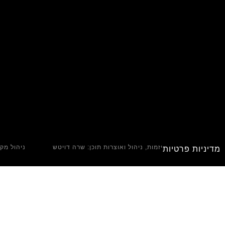
יזמות, ניהול ואוצרות תוכן: שרה דויטש
ניהול מקצ
מדיניות פרטיות