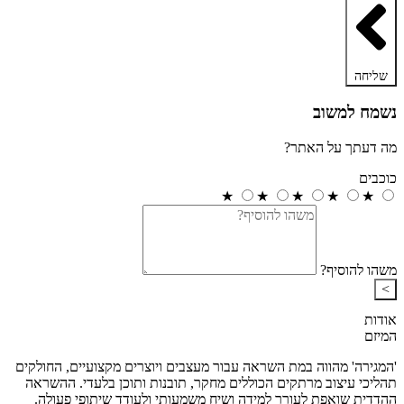
שליחה
נשמח למשוב
מה דעתך על האתר?
כוכבים
★
★
★
★
★
משהו להוסיף?
>
אודות
המיזם
'המגירה' מהווה במת השראה עבור מעצבים ויוצרים מקצועיים, החולקים
תהליכי עיצוב מרתקים הכוללים מחקר, תובנות ותוכן בלעדי. ההשראה
ההדדית שואפת לעורר למידה ושיח משמעותי ולעודד שיתופי פעולה.