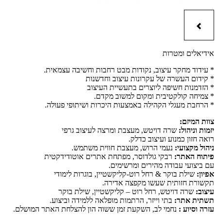
אידיאלים ומטרות
* עידוד מחקר עיצוב, נקודות מבט רחבות וחשיבה עצמאית.
* קידום העשרה של עקרונות עיצוב וחדשנות
* הזדמנות חשיפה ליוצרים בתעשיית העיצוב
* צמיחה קולקטיבית ומקום למשוב מקדם.
* הרחבת מעגלי הקהילה באמצעות היכרות ושיתופי פעולה.
צוות המיזם:
יזמות וניהול:
שרה דויטש, מעצבת ומרצה לעיצוב גרפי
רואה חזון כמנוע ועיצוב כדלק.
ניהול מקצועי:
נעמי הרוש, מעצבת חווית משתמש.
פיתוח האתר:
רבקי גולדוסר, מפתחת אתרים אוטודידקטית
עם ביצועי עבודה מהירים ומרשימים.
אפיון:
שילת בוקר & רחל רוט-קליקשטיין, בוגרות לימודי
תקשורת חזותית שעשו מקפצה אדירה.
עיצוב:
שרה דויטש, רחל רוט – קליקשטיין, שילת בוקר
תשתית אתר:
בתי וייזר, הרתמות מופלאה ללמידה וביצוע.
עזרה וסיוע :
נחמי לב, השקעת זמן ששוה הון להצלחת האתר המושלם.