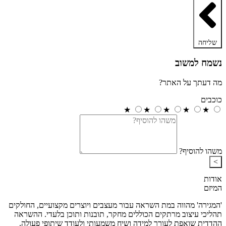
שליחה
נשמח למשוב
מה דעתך על האתר?
כוכבים
★
★
★
★
★
משהו להוסיף?
>
אודות
המיזם
'המגירה' מהווה במת השראה עבור מעצבים ויוצרים מקצועיים, החולקים
תהליכי עיצוב מרתקים הכוללים מחקר, תובנות ותוכן בלעדי. ההשראה
ההדדית שואפת לעורר למידה ושיח משמעותי ולעודד שיתופי פעולה.