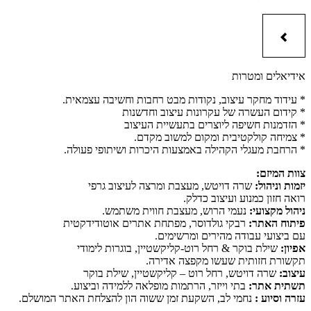
אידיאלים ומטרות
* עידוד מחקר עיצוב, נקודות מבט רחבות וחשיבה עצמאית.
* קידום העשרה של עקרונות עיצוב וחדשנות
* הזדמנות חשיפה ליוצרים בתעשיית העיצוב
* צמיחה קולקטיבית ומקום למשוב מקדם.
* הרחבת מעגלי הקהילה באמצעות היכרות ושיתופי פעולה.
צוות המיזם:
יזמות וניהול:
שרה דויטש, מעצבת ומרצה לעיצוב גרפי
רואה חזון כמנוע ועיצוב כדלק.
ניהול מקצועי:
נעמי הרוש, מעצבת חווית משתמש.
פיתוח האתר:
רבקי גולדוסר, מפתחת אתרים אוטודידקטית
עם ביצועי עבודה מהירים ומרשימים.
אפיון:
שילת בוקר & רחל רוט-קליקשטיין, בוגרות לימודי
תקשורת חזותית שעשו מקפצה אדירה.
עיצוב:
שרה דויטש, רחל רוט – קליקשטיין, שילת בוקר
תשתית אתר:
בתי וייזר, הרתמות מופלאה ללמידה וביצוע.
עזרה וסיוע :
נחמי לב, השקעת זמן ששוה הון להצלחת האתר המושלם.