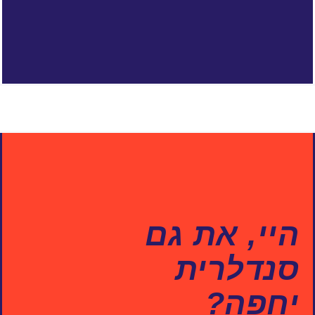
היי, את גם
סנדלרית
יחפה?