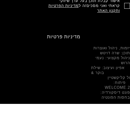
אישור קבלת תוכן בעל ערך שיווקי
קראתי ואני מסכים/ה ל
מדיניות הפרטיות
ותקנון האתר
מדיניות פרטיות
יזמות, ניהול ואוצרות
תוכן: שרה דויטש
ניהול מקצועי: נעמי
הרוש
אפיון ועיצוב: שילת
בוקר &
 קליקשטיין
פיתוח:
WELCOME.2
פונט דיסקורדיה:
בחסות הפונטיה